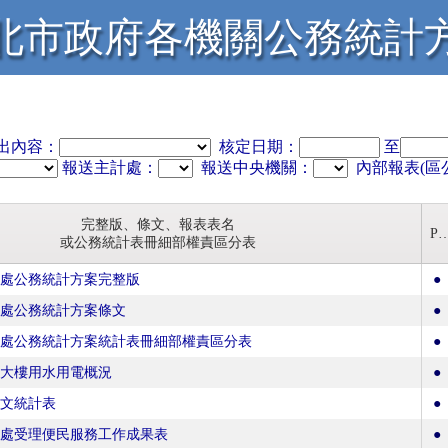
北市政府各機關公務統計
出內容：
核定日期：
至
報送主計處：
報送中央機關：
內部報表(區
完整版、條文、報表表名
PD
或公務統計表冊細部權責區分表
書處公務統計方案完整版
●
書處公務統計方案條文
●
書處公務統計方案統計表冊細部權責區分表
●
政大樓用水用電概況
●
發文統計表
●
書處受理便民服務工作成果表
●